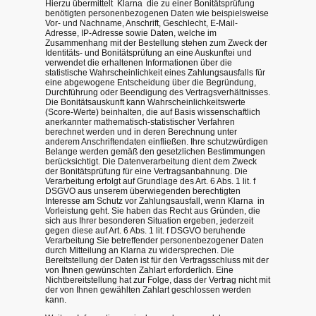
Hierzu übermittelt Klarna die zu einer Bonitätsprüfung
benötigten personenbezogenen Daten wie beispielsweise
Vor- und Nachname, Anschrift, Geschlecht, E-Mail-
Adresse, IP-Adresse sowie Daten, welche im
Zusammenhang mit der Bestellung stehen zum Zweck der
Identitäts- und Bonitätsprüfung an eine Auskunftei und
verwendet die erhaltenen Informationen über die
statistische Wahrscheinlichkeit eines Zahlungsausfalls für
eine abgewogene Entscheidung über die Begründung,
Durchführung oder Beendigung des Vertragsverhältnisses.
Die Bonitätsauskunft kann Wahrscheinlichkeitswerte
(Score-Werte) beinhalten, die auf Basis wissenschaftlich
anerkannter mathematisch-statistischer Verfahren
berechnet werden und in deren Berechnung unter
anderem Anschriftendaten einfließen. Ihre schutzwürdigen
Belange werden gemäß den gesetzlichen Bestimmungen
berücksichtigt. Die Datenverarbeitung dient dem Zweck
der Bonitätsprüfung für eine Vertragsanbahnung. Die
Verarbeitung erfolgt auf Grundlage des Art. 6 Abs. 1 lit. f
DSGVO aus unserem überwiegenden berechtigten
Interesse am Schutz vor Zahlungsausfall, wenn Klarna in
Vorleistung geht. Sie haben das Recht aus Gründen, die
sich aus Ihrer besonderen Situation ergeben, jederzeit
gegen diese auf Art. 6 Abs. 1 lit. f DSGVO beruhende
Verarbeitung Sie betreffender personenbezogener Daten
durch Mitteilung an Klarna zu widersprechen. Die
Bereitstellung der Daten ist für den Vertragsschluss mit der
von Ihnen gewünschten Zahlart erforderlich. Eine
Nichtbereitstellung hat zur Folge, dass der Vertrag nicht mit
der von Ihnen gewählten Zahlart geschlossen werden
kann.