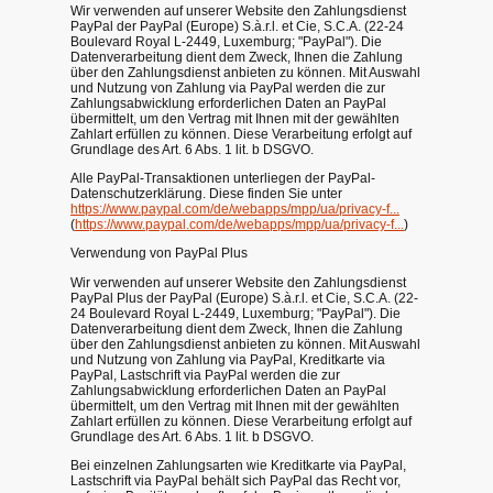
Wir verwenden auf unserer Website den Zahlungsdienst
PayPal der PayPal (Europe) S.à.r.l. et Cie, S.C.A. (22-24
Boulevard Royal L-2449, Luxemburg; "PayPal"). Die
Datenverarbeitung dient dem Zweck, Ihnen die Zahlung
über den Zahlungsdienst anbieten zu können. Mit Auswahl
und Nutzung von Zahlung via PayPal werden die zur
Zahlungsabwicklung erforderlichen Daten an PayPal
übermittelt, um den Vertrag mit Ihnen mit der gewählten
Zahlart erfüllen zu können. Diese Verarbeitung erfolgt auf
Grundlage des Art. 6 Abs. 1 lit. b DSGVO.
Alle PayPal-Transaktionen unterliegen der PayPal-
Datenschutzerklärung. Diese finden Sie unter
https://www.paypal.com/de/webapps/mpp/ua/privacy-f...
(
https://www.paypal.com/de/webapps/mpp/ua/privacy-f...
)
Verwendung von PayPal Plus
Wir verwenden auf unserer Website den Zahlungsdienst
PayPal Plus der PayPal (Europe) S.à.r.l. et Cie, S.C.A. (22-
24 Boulevard Royal L-2449, Luxemburg; "PayPal"). Die
Datenverarbeitung dient dem Zweck, Ihnen die Zahlung
über den Zahlungsdienst anbieten zu können. Mit Auswahl
und Nutzung von Zahlung via PayPal, Kreditkarte via
PayPal, Lastschrift via PayPal werden die zur
Zahlungsabwicklung erforderlichen Daten an PayPal
übermittelt, um den Vertrag mit Ihnen mit der gewählten
Zahlart erfüllen zu können. Diese Verarbeitung erfolgt auf
Grundlage des Art. 6 Abs. 1 lit. b DSGVO.
Bei einzelnen Zahlungsarten wie Kreditkarte via PayPal,
Lastschrift via PayPal behält sich PayPal das Recht vor,