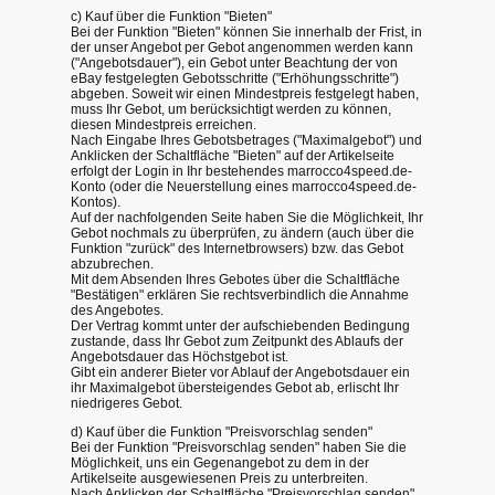
c) Kauf über die Funktion "Bieten"
Bei der Funktion "Bieten" können Sie innerhalb der Frist, in
der unser Angebot per Gebot angenommen werden kann
("Angebotsdauer"), ein Gebot unter Beachtung der von
eBay festgelegten Gebotsschritte ("Erhöhungsschritte")
abgeben. Soweit wir einen Mindestpreis festgelegt haben,
muss Ihr Gebot, um berücksichtigt werden zu können,
diesen Mindestpreis erreichen.
Nach Eingabe Ihres Gebotsbetrages ("Maximalgebot") und
Anklicken der Schaltfläche "Bieten" auf der Artikelseite
erfolgt der Login in Ihr bestehendes marrocco4speed.de-
Konto (oder die Neuerstellung eines marrocco4speed.de-
Kontos).
Auf der nachfolgenden Seite haben Sie die Möglichkeit, Ihr
Gebot nochmals zu überprüfen, zu ändern (auch über die
Funktion "zurück" des Internetbrowsers) bzw. das Gebot
abzubrechen.
Mit dem Absenden Ihres Gebotes über die Schaltfläche
"Bestätigen" erklären Sie rechtsverbindlich die Annahme
des Angebotes.
Der Vertrag kommt unter der aufschiebenden Bedingung
zustande, dass Ihr Gebot zum Zeitpunkt des Ablaufs der
Angebotsdauer das Höchstgebot ist.
Gibt ein anderer Bieter vor Ablauf der Angebotsdauer ein
ihr Maximalgebot übersteigendes Gebot ab, erlischt Ihr
niedrigeres Gebot.
d) Kauf über die Funktion "Preisvorschlag senden"
Bei der Funktion "Preisvorschlag senden" haben Sie die
Möglichkeit, uns ein Gegenangebot zu dem in der
Artikelseite ausgewiesenen Preis zu unterbreiten.
Nach Anklicken der Schaltfläche "Preisvorschlag senden"