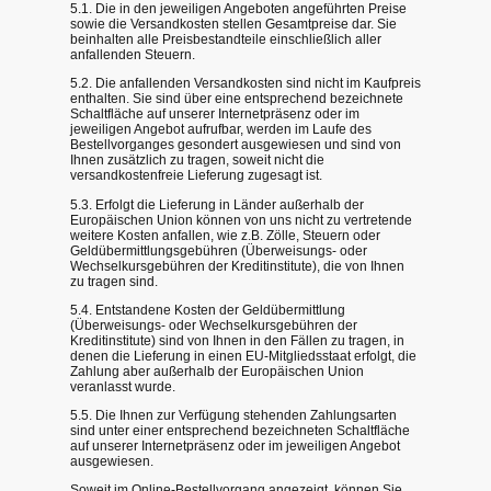
5.1. Die in den jeweiligen Angeboten angeführten Preise
sowie die Versandkosten stellen Gesamtpreise dar. Sie
beinhalten alle Preisbestandteile einschließlich aller
anfallenden Steuern.
5.2. Die anfallenden Versandkosten sind nicht im Kaufpreis
enthalten. Sie sind über eine entsprechend bezeichnete
Schaltfläche auf unserer Internetpräsenz oder im
jeweiligen Angebot aufrufbar, werden im Laufe des
Bestellvorganges gesondert ausgewiesen und sind von
Ihnen zusätzlich zu tragen, soweit nicht die
versandkostenfreie Lieferung zugesagt ist.
5.3. Erfolgt die Lieferung in Länder außerhalb der
Europäischen Union können von uns nicht zu vertretende
weitere Kosten anfallen, wie z.B. Zölle, Steuern oder
Geldübermittlungsgebühren (Überweisungs- oder
Wechselkursgebühren der Kreditinstitute), die von Ihnen
zu tragen sind.
5.4. Entstandene Kosten der Geldübermittlung
(Überweisungs- oder Wechselkursgebühren der
Kreditinstitute) sind von Ihnen in den Fällen zu tragen, in
denen die Lieferung in einen EU-Mitgliedsstaat erfolgt, die
Zahlung aber außerhalb der Europäischen Union
veranlasst wurde.
5.5. Die Ihnen zur Verfügung stehenden Zahlungsarten
sind unter einer entsprechend bezeichneten Schaltfläche
auf unserer Internetpräsenz oder im jeweiligen Angebot
ausgewiesen.
Soweit im Online-Bestellvorgang angezeigt, können Sie