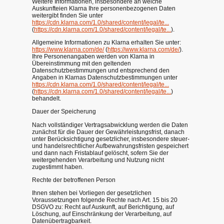
Weitere Informationen, insbesondere an welche
Auskunfteien Klarna Ihre personenbezogenen Daten
weitergibt finden Sie unter
https://cdn.klarna.com/1.0/shared/content/legal/te...
(
https://cdn.klarna.com/1.0/shared/content/legal/te...
).
Allgemeine Informationen zu Klarna erhalten Sie unter:
https://www.klarna.com/de/
(
https://www.klarna.com/de/
).
Ihre Personenangaben werden von Klarna in
Übereinstimmung mit den geltenden
Datenschutzbestimmungen und entsprechend den
Angaben in Klarnas Datenschutzbestimmungen unter
https://cdn.klarna.com/1.0/shared/content/legal/te...
(
https://cdn.klarna.com/1.0/shared/content/legal/te...
)
behandelt.
Dauer der Speicherung
Nach vollständiger Vertragsabwicklung werden die Daten
zunächst für die Dauer der Gewährleistungsfrist, danach
unter Berücksichtigung gesetzlicher, insbesondere steuer-
und handelsrechtlicher Aufbewahrungsfristen gespeichert
und dann nach Fristablauf gelöscht, sofern Sie der
weitergehenden Verarbeitung und Nutzung nicht
zugestimmt haben.
Rechte der betroffenen Person
Ihnen stehen bei Vorliegen der gesetzlichen
Voraussetzungen folgende Rechte nach Art. 15 bis 20
DSGVO zu: Recht auf Auskunft, auf Berichtigung, auf
Löschung, auf Einschränkung der Verarbeitung, auf
Datenübertragbarkeit.