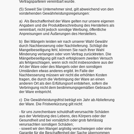
Vertragsparteien vereinbart wurde.
(5) Soweit Sie Unternehmer sind, gilt abweichend von den
vorstehenden Gewährleistungsregelungen:
a) Als Beschaffenheit der Ware gelten nur unsere eigenen
Angaben und die Produktbeschreibung des Herstellers als
vereinbart, nicht jedoch sonstige Werbung, öffentliche
Anpreisungen und Äußerungen des Herstellers.
b) Bei Mängeln leisten wir nach unserer Wahl Gewähr
durch Nachbesserung oder Nachlieferung. Schlägt die
Mangelbeseitigung fehl, können Sie nach Ihrer Wahl
Minderung verlangen oder vom Vertrag zurücktreten. Die
Mängelbeseitigung gilt nach erfolglosem zweiten Versuch
als fehlgeschlagen, wenn sich nicht insbesondere aus der
Art der Ware oder des Mangels oder den sonstigen
Umständen etwas anderes ergibt. Im Falle der
Nachbesserung müssen wir nicht die erhöhten Kosten
tragen, die durch die Verbringung der Ware an einen
anderen Ort als den Erfüllungsort entstehen, sofern die
Verbringung nicht dem bestimmungsgemäßen Gebrauch
der Ware entspricht.
c) Die Gewährleistungsfrist beträgt ein Jahr ab Ablieferung
der Ware. Die Fristverkürzung gilt nicht:
- für uns zurechenbare schuldhaft verursachte Schäden
aus der Verletzung des Lebens, des Körpers oder der
Gesundheit und bei vorsätzlich oder grob fahrlässig
verursachten sonstigen Schäden;
- soweit wir den Mangel arglistig verschwiegen oder eine
Garantie für die Beschaffenheit der Sache übernommen