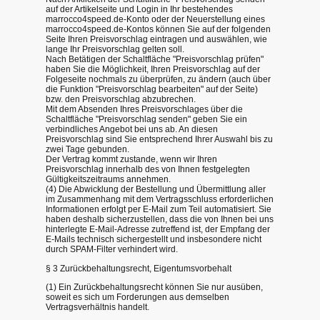
auf der Artikelseite und Login in Ihr bestehendes
marrocco4speed.de-Konto oder der Neuerstellung eines
marrocco4speed.de-Kontos können Sie auf der folgenden
Seite Ihren Preisvorschlag eintragen und auswählen, wie
lange Ihr Preisvorschlag gelten soll.
Nach Betätigen der Schaltfläche "Preisvorschlag prüfen"
haben Sie die Möglichkeit, Ihren Preisvorschlag auf der
Folgeseite nochmals zu überprüfen, zu ändern (auch über
die Funktion "Preisvorschlag bearbeiten" auf der Seite)
bzw. den Preisvorschlag abzubrechen.
Mit dem Absenden Ihres Preisvorschlages über die
Schaltfläche "Preisvorschlag senden" geben Sie ein
verbindliches Angebot bei uns ab. An diesen
Preisvorschlag sind Sie entsprechend Ihrer Auswahl bis zu
zwei Tage gebunden.
Der Vertrag kommt zustande, wenn wir Ihren
Preisvorschlag innerhalb des von Ihnen festgelegten
Gültigkeitszeitraums annehmen.
(4) Die Abwicklung der Bestellung und Übermittlung aller
im Zusammenhang mit dem Vertragsschluss erforderlichen
Informationen erfolgt per E-Mail zum Teil automatisiert. Sie
haben deshalb sicherzustellen, dass die von Ihnen bei uns
hinterlegte E-Mail-Adresse zutreffend ist, der Empfang der
E-Mails technisch sichergestellt und insbesondere nicht
durch SPAM-Filter verhindert wird.
§ 3 Zurückbehaltungsrecht, Eigentumsvorbehalt
(1) Ein Zurückbehaltungsrecht können Sie nur ausüben,
soweit es sich um Forderungen aus demselben
Vertragsverhältnis handelt.