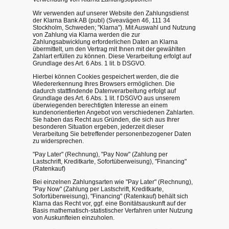
Wir verwenden auf unserer Website den Zahlungsdienst
der Klarna Bank AB (publ) (Sveavägen 46, 111 34
Stockholm, Schweden; "Klarna"). Mit Auswahl und Nutzung
von Zahlung via Klarna werden die zur
Zahlungsabwicklung erforderlichen Daten an Klarna
übermittelt, um den Vertrag mit Ihnen mit der gewählten
Zahlart erfüllen zu können. Diese Verarbeitung erfolgt auf
Grundlage des Art. 6 Abs. 1 lit. b DSGVO.
Hierbei können Cookies gespeichert werden, die die
Wiedererkennung Ihres Browsers ermöglichen. Die
dadurch stattfindende Datenverarbeitung erfolgt auf
Grundlage des Art. 6 Abs. 1 lit. f DSGVO aus unserem
überwiegenden berechtigten Interesse an einem
kundenorientierten Angebot von verschiedenen Zahlarten.
Sie haben das Recht aus Gründen, die sich aus Ihrer
besonderen Situation ergeben, jederzeit dieser
Verarbeitung Sie betreffender personenbezogener Daten
zu widersprechen.
"Pay Later" (Rechnung), "Pay Now" (Zahlung per
Lastschrift, Kreditkarte, Sofortüberweisung), "Financing"
(Ratenkauf)
Bei einzelnen Zahlungsarten wie "Pay Later" (Rechnung),
"Pay Now" (Zahlung per Lastschrift, Kreditkarte,
Sofortüberweisung), "Financing" (Ratenkauf) behält sich
Klarna das Recht vor, ggf. eine Bonitätsauskunft auf der
Basis mathematisch-statistischer Verfahren unter Nutzung
von Auskunfteien einzuholen.