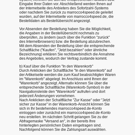
Eingabe Ihrer Daten vor. Abschließend werden Ihnen auf
der Internetseite des Anbieters des Sofortzahl-Systems
oder nachdem Sie zurück zu marrocco4speed.de geleitet
wurden, auf der Internetseite von marrocco4speed.de, die
Bestelldaten als Bestellübersicht angezeigt.
Vor Absenden der Bestellung haben Sie die Möglichkeit,
die Angaben in der Bestellübersicht nochmals zu
überprüfen, zu ändern (auch über die Funktion "zurück"
des Internetbrowsers) bzw. die Bestellung abzubrechen.
Mit dem Absenden der Bestellung über die entsprechende
Schaltfläche ("Kaufen", "Jetzt bezahlen" oder ähnliche
Bezeichnung) erklären Sie rechtsverbindlich die Annahme
des Angebotes, wodurch der Vertrag zustande kommt.
b) Kauf über die Funktion "In den Warenkorb"
Durch Anklicken der Schaltfläche "In den Warenkorb" auf
der Artikelseite werden die zum Kauf beabsichtigten Waren
im "Warenkorb" abgelegt. Im Anschluss wird Ihnen der
"Warenkorb" angezeigt. Alternativ können Sie über die
entsprechende Schaltfläche (Warenkorb-Symbol) in der
Navigationsleiste den "Warenkorb" aufrufen und dort
jederzeit Änderungen vornehmen.
Nach Anklicken der Schaltfläche "Zur Kasse" oder "Jetzt
sicher zur Kasse" in der Warenkorb-Ansicht können Sie
sich in Ihr bestehendes marrocco4speed.de-Konto
einloggen oder zunächst ein marrocco4speed.de-Konto
neu erstellen. Im nächsten Schritt gelangen Sie zu der
Abfragemaske "Versand an", in der bereits Ihre
hinterlegten persönlichen Daten eingetragen sind.
Nachfolgend können Sie die Zahlungsart auswählen.