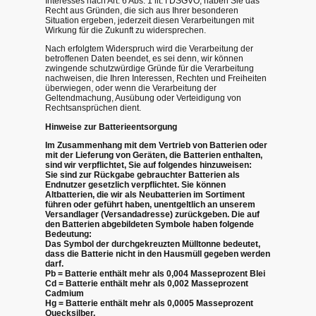
Interesses nach Art. 6 Abs. 1 lit. f DSGVO, haben Sie das
Recht aus Gründen, die sich aus Ihrer besonderen
Situation ergeben, jederzeit diesen Verarbeitungen mit
Wirkung für die Zukunft zu widersprechen.
Nach erfolgtem Widerspruch wird die Verarbeitung der
betroffenen Daten beendet, es sei denn, wir können
zwingende schutzwürdige Gründe für die Verarbeitung
nachweisen, die Ihren Interessen, Rechten und Freiheiten
überwiegen, oder wenn die Verarbeitung der
Geltendmachung, Ausübung oder Verteidigung von
Rechtsansprüchen dient.
Hinweise zur Batterieentsorgung
Im Zusammenhang mit dem Vertrieb von Batterien oder
mit der Lieferung von Geräten, die Batterien enthalten,
sind wir verpflichtet, Sie auf folgendes hinzuweisen:
Sie sind zur Rückgabe gebrauchter Batterien als
Endnutzer gesetzlich verpflichtet. Sie können
Altbatterien, die wir als Neubatterien im Sortiment
führen oder geführt haben, unentgeltlich an unserem
Versandlager (Versandadresse) zurückgeben. Die auf
den Batterien abgebildeten Symbole haben folgende
Bedeutung:
Das Symbol der durchgekreuzten Mülltonne bedeutet,
dass die Batterie nicht in den Hausmüll gegeben werden
darf.
Pb = Batterie enthält mehr als 0,004 Masseprozent Blei
Cd = Batterie enthält mehr als 0,002 Masseprozent
Cadmium
Hg = Batterie enthält mehr als 0,0005 Masseprozent
Quecksilber.