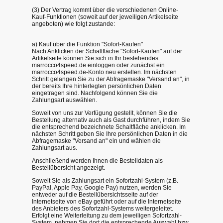
(3) Der Vertrag kommt über die verschiedenen Online-
Kauf-Funktionen (soweit auf der jeweiligen Artikelseite
angeboten) wie folgt zustande:
a) Kauf über die Funktion "Sofort-Kaufen"
Nach Anklicken der Schaltfläche "Sofort-Kaufen" auf der
Artikelseite können Sie sich in Ihr bestehendes
marrocco4speed.de einloggen oder zunächst ein
marrocco4speed.de-Konto neu erstellen. Im nächsten
Schritt gelangen Sie zu der Abfragemaske "Versand an", in
der bereits Ihre hinterlegten persönlichen Daten
eingetragen sind. Nachfolgend können Sie die
Zahlungsart auswählen.
Soweit von uns zur Verfügung gestellt, können Sie die
Bestellung alternativ auch als Gast durchführen, indem Sie
die entsprechend bezeichnete Schaltfläche anklicken. Im
nächsten Schritt geben Sie Ihre persönlichen Daten in die
Abfragemaske "Versand an" ein und wählen die
Zahlungsart aus.
Anschließend werden Ihnen die Bestelldaten als
Bestellübersicht angezeigt.
Soweit Sie als Zahlungsart ein Sofortzahl-System (z.B.
PayPal, Apple Pay, Google Pay) nutzen, werden Sie
entweder auf die Bestellübersichtsseite auf der
Internetseite von eBay geführt oder auf die Internetseite
des Anbieters des Sofortzahl-Systems weitergeleitet.
Erfolgt eine Weiterleitung zu dem jeweiligen Sofortzahl-
System, nehmen Sie dort die entsprechende Auswahl bzw.