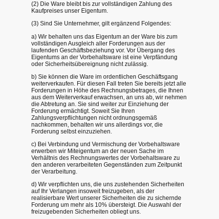
(2) Die Ware bleibt bis zur vollständigen Zahlung des
Kaufpreises unser Eigentum.
(3) Sind Sie Unternehmer, gilt ergänzend Folgendes:
a) Wir behalten uns das Eigentum an der Ware bis zum
vollständigen Ausgleich aller Forderungen aus der
laufenden Geschäftsbeziehung vor. Vor Übergang des
Eigentums an der Vorbehaltsware ist eine Verpfändung
oder Sicherheitsübereignung nicht zulässig.
b) Sie können die Ware im ordentlichen Geschäftsgang
weiterverkaufen. Für diesen Fall treten Sie bereits jetzt alle
Forderungen in Höhe des Rechnungsbetrages, die Ihnen
aus dem Weiterverkauf erwachsen, an uns ab, wir nehmen
die Abtretung an. Sie sind weiter zur Einziehung der
Forderung ermächtigt. Soweit Sie Ihren
Zahlungsverpflichtungen nicht ordnungsgemäß
nachkommen, behalten wir uns allerdings vor, die
Forderung selbst einzuziehen.
c) Bei Verbindung und Vermischung der Vorbehaltsware
erwerben wir Miteigentum an der neuen Sache im
Verhältnis des Rechnungswertes der Vorbehaltsware zu
den anderen verarbeiteten Gegenständen zum Zeitpunkt
der Verarbeitung.
d) Wir verpflichten uns, die uns zustehenden Sicherheiten
auf Ihr Verlangen insoweit freizugeben, als der
realisierbare Wert unserer Sicherheiten die zu sichernde
Forderung um mehr als 10% übersteigt. Die Auswahl der
freizugebenden Sicherheiten obliegt uns.