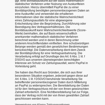
ggf. eine Bonitätsauskunft auf der Basis mathematisch-
statistischer Verfahren unter Nutzung von Auskunfteien
einzuholen. Hierzu übermittelt PayPal die zu einer
Bonitätsprüfung benötigten personenbezogenen Daten an
eine Auskunftei und verwendet die erhaltenen
Informationen über die statistische Wahrscheinlichkeit
eines Zahlungsausfalls für eine abgewogene
Entscheidung über die Begründung, Durchführung oder
Beendigung des Vertragsverhältnisses. Die
Bonitätsauskunft kann Wahrscheinlichkeitswerte (Score-
Werte) beinhalten, die auf Basis wissenschaftlich
anerkannter mathematisch-statistischer Verfahren
berechnet werden und in deren Berechnung unter
anderem Anschriftendaten einfließen. Ihre schutzwürdigen
Belange werden gemäß den gesetzlichen Bestimmungen
berücksichtigt. Die Datenverarbeitung dient dem Zweck
der Bonitätsprüfung für eine Vertragsanbahnung. Die
Verarbeitung erfolgt auf Grundlage des Art. 6 Abs. 1 lit. f
DSGVO aus unserem überwiegenden berechtigten
Interesse am Schutz vor Zahlungsausfall, wenn PayPal in
Vorleistung geht.
Sie haben das Recht aus Gründen, die sich aus Ihrer
besonderen Situation ergeben, jederzeit gegen diese auf
Art. 6 Abs. 1 lit. f DSGVO beruhende Verarbeitung Sie
betreffender personenbezogener Daten durch Mitteilung
an PayPal zu widersprechen. Die Bereitstellung der Daten
ist für den Vertragsschluss mit der von Ihnen gewünschten
Zahlart erforderlich. Eine Nichtbereitstellung hat zur Folge,
dass der Vertrag nicht mit der von Ihnen gewählten Zahlart
geschlossen werden kann.
Verwendung von Klarna Zahlungsoptionen